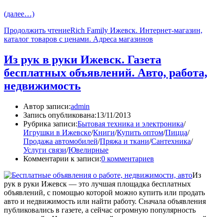
(далее…)
Продолжить чтение
Rich Family Ижевск. Интернет-магазин,
каталог товаров с ценами. Адреса магазинов
Из рук в руки Ижевск. Газета
бесплатных объявлений. Авто, работа,
недвижимость
Автор записи:
admin
Запись опубликована:
13/11/2013
Рубрика записи:
Бытовая техника и электроника
/
Игрушки в Ижевске
/
Книги
/
Купить оптом
/
Пицца
/
Продажа автомобилей
/
Пряжа и ткани
/
Сантехника
/
Услуги связи
/
Ювелирные
Комментарии к записи:
0 комментариев
Из
рук в руки Ижевск — это лучшая площадка бесплатных
объявлений, с помощью которой можно купить или продать
авто и недвижимость или найти работу. Сначала объявления
публиковались в газете, а сейчас огромную популярность