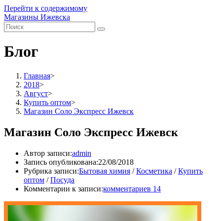
Перейти к содержимому
Магазины Ижевска
Блог
Главная
>
2018
>
Август
>
Купить оптом
>
Магазин Соло Экспресс Ижевск
Магазин Соло Экспресс Ижевск
Автор записи:
admin
Запись опубликована:
22/08/2018
Рубрика записи:
Бытовая химия
/
Косметика
/
Купить
оптом
/
Посуда
Комментарии к записи:
комментариев 14