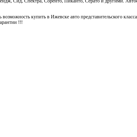
йдж, Сид, Спектра, Соренто, Пиканто, Серато и другими. Авто
ь возможность купить в Ижевске авто представительского класс
арантии !!!