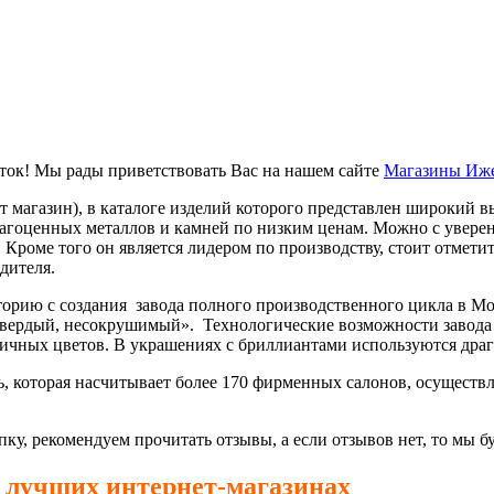
ток! Мы рады приветствовать Вас на нашем сайте
Магазины Иж
магазин), в каталоге изделий которого представлен широкий выбо
 драгоценных металлов и камней по низким ценам. Можно с увер
роме того он является лидером по производству, стоит отмети
дителя.
сторию с создания завода полного производственного цикла в 
твердый, несокрушимый». Технологические возможности завода 
зличных цветов. В украшениях с бриллиантами используются др
ть, которая насчитывает более 170 фирменных салонов, осущест
ку, рекомендуем прочитать отзывы, а если отзывов нет, то мы 
в лучших интернет-магазинах