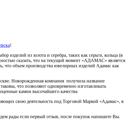
евска
!
р изделий из золота и серебра, таких как серьги, кольца
(в
енностью сказать, что на текущий момент «АДАМАС» является
ть, что объем производства ювелирных изделий Адамас как
Москве. Новорожденная компания получила название
таковы, что позволяют одновременно изготавливать
агоценные камни высочайшего качества
вляющих свою деятельность под Торговой Маркой «Адамас», в
будем рады если первый отзыв, после покупок напишите Вы.